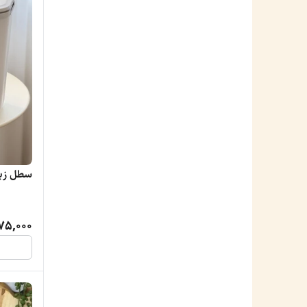
سطل زبال
75,000