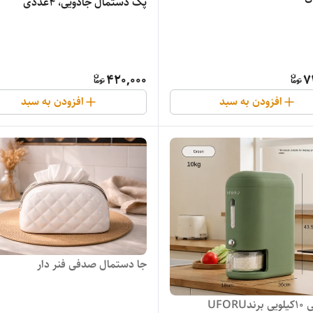
پک دستمال جادویی، 4عددی
420,000
7
افزودن به سبد
افزودن به سبد
جا دستمال صدفی فنر دار
UFORU