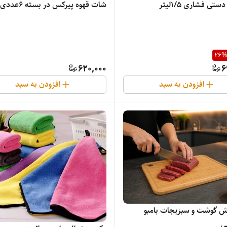
تی فشاری 1/5لیتر
شات قهوه پیرکس در بسته 6عددی
26
620,000
6
افزودن به سبد
افزودن به سبد
ش گوشت و سبزیجات بامبو
ی