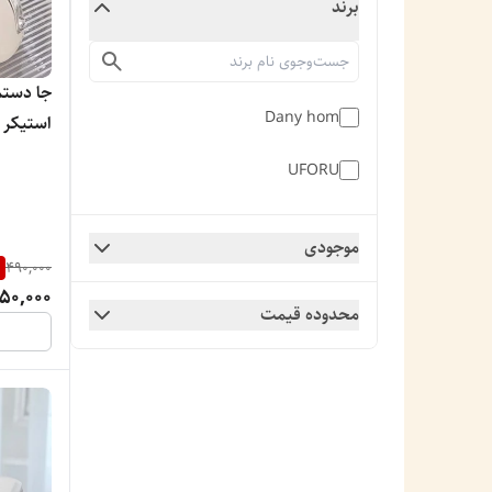
برند
جا دستم
Dany hom
استیکر 
UFORU
موجودی
%
490,000
50,000
محدوده قیمت