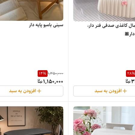
سینی بامبو پایه دار
ال کاغذی صدفی فنر دار،
دار🎀
14
%
1,350,000
28
1,150,000
3
افزودن به سبد
افزودن به سبد