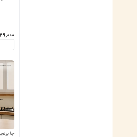
49,000
جا برنجی 10کیلویی برند