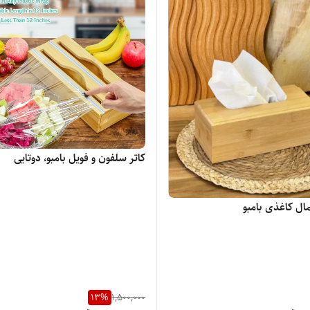
کاتر سلفون و فویل بامبو، دوتایی
ال کاغذی بامبو
13
%
1,500,000