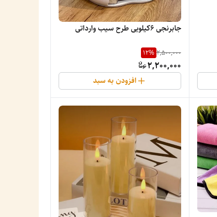
جابرنجی 6کیلویی طرح سیب وارداتی
12
%
2,500,000
2,200,000
افزودن به سبد