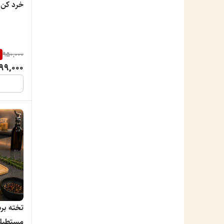
خرد کن دس
%
950,000
99,000
تخته بر
مستطیل