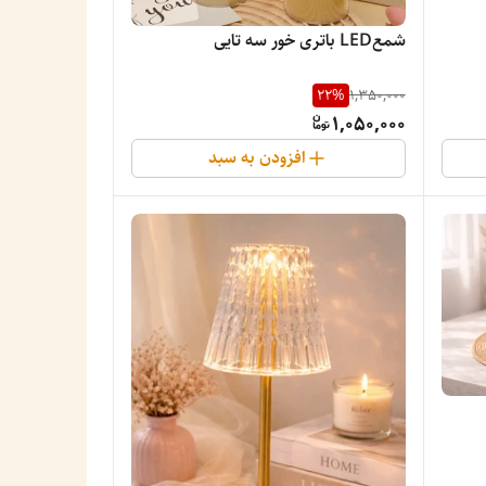
شمعLED باتری خور سه تایی
22
%
1,350,000
1,050,000
افزودن به سبد