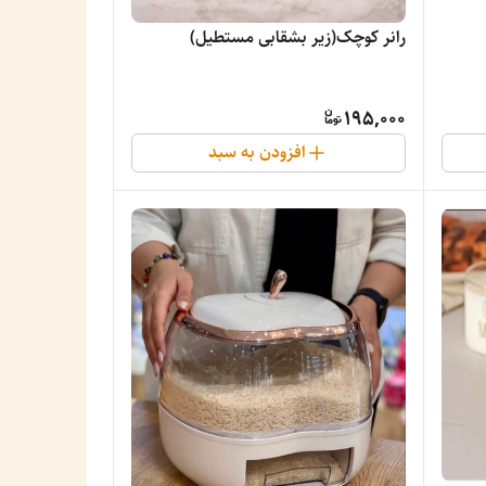
رانر کوچک(زیر بشقابی مستطیل)
195,000
افزودن به سبد