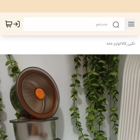
نگین_کالا
/
لوازم خانه