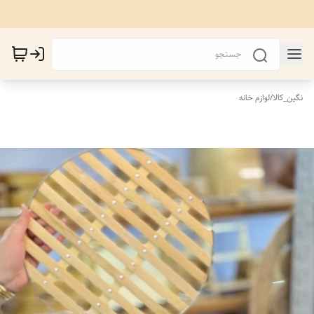
نگین_کالا
/
لوازم خانه