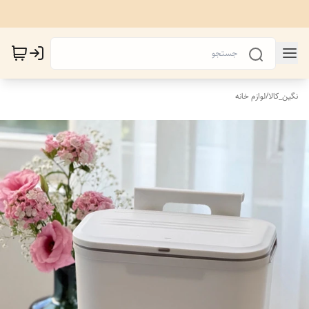
نگین_کالا
/
لوازم خانه