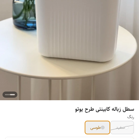
سطل زباله کابینتی طرح یوتو
رنگ
سفید
طوسی