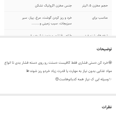
حجم مخزن 1.5لیتر
جنس مخزن اکرولیک نشکن
مناسب برای
خرد و ریز کردن گوشت، مرغ، پیاز، سیر
سبزیجات، سیب زمینی و........
تیغه های تیزو ضد
طراحی فشاری و بدون نیاز به برق
زنگ و مقاوم برای
خرد کردن
توضیحات
🤩خرد کن دستی فشاری فقط کافیست دستت رو روی دسته فشار بدی تا انواع
مواد غذایی بدون نیاز به مهارت یا قدرت زیاد خردو ریز شوند💫
✨وسیله ایی ک نیاز همه کدبانوهاست😍
نظرات