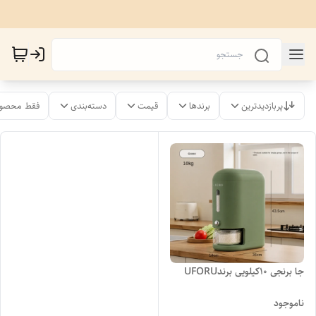
پربازدیدترین
برندها
قیمت
دسته‌بندی
فقط محصول
جا برنجی 10کیلویی برندUFORU
ناموجود