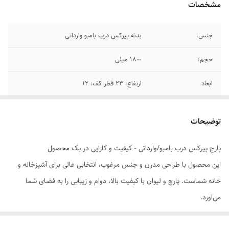
مشخصات
جنس:
بدنه پیرکس درب بامبو وارداتی
حجم:
1800 میلی
ابعاد
ارتفاع: 23 قطر کف: 12
دارای درب فیلتر دار
مقاوم دربرابر تغییر دما
توضیحات
پارچ پیرکس درب بامبو/وارداتی - کیفیت و کارایی در یک محصول
این محصول با طراحی مدرن و جنس مرغوب، انتخابی عالی برای آشپزخانه و
خانه شماست. پارچ و لیوان با کیفیت بالا، دوام و زیبایی را به فضای شما
می‌آورد.
جنس پیرکس مقاوم در برابر حرارت و ضربه