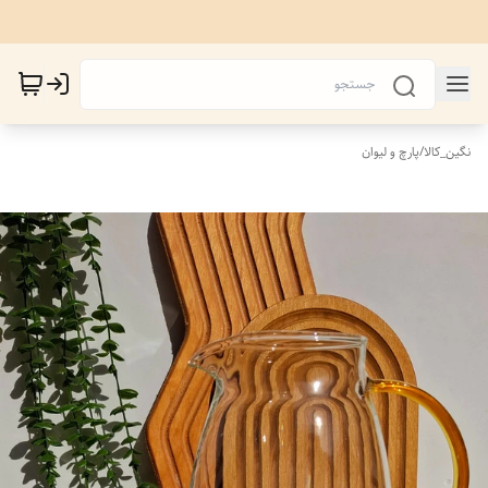
نگین_کالا
/
پارچ و لیوان