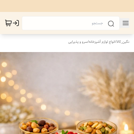
نگین_کالا
/
انواع لوازم آشپزخانه
/
سرو و پذیرایی