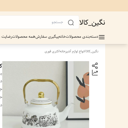
نگین_کالا
دسته‌بندی محصولات
خانه
پیگیری سفارش
همه محصولات
رضایت م
نگین_کالا
/
انواع لوازم آشپزخانه
/
کتری قوری
کتر
le
دس
ج
ح
دس