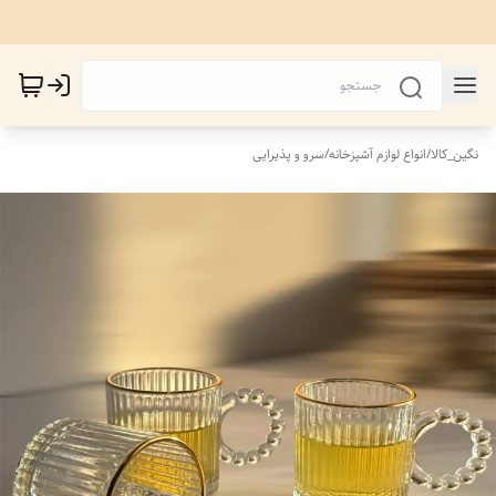
نگین_کالا
/
انواع لوازم آشپزخانه
/
سرو و پذیرایی