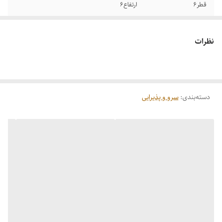
قطر6
ارتفاع6
حجم:
120میل
نظرات
لبه
دور طلایی
دسته‌بندی
:
سرو و پذیرایی