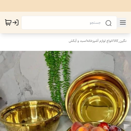
نگین_کالا
/
انواع لوازم آشپزخانه
/
سبد و آبکش