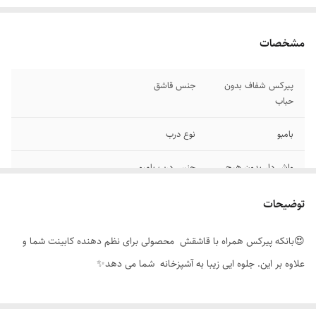
مشخصات
پیرکس شفاف بدون
جنس قاشق
حباب
بامبو
نوع درب
واشر دار بدون هیچ
جنس درب بامبو
گونه ورود هوا یا
حشرات
توضیحات
محصولی وارداتی
ساده اما شیک🤩😍
😍بانکه پیرکس همراه با قاشقش محصولی برای نظم دهنده کابینت شما و
علاوه بر این. جلوه ایی زیبا به آشپزخانه شما می دهد✨