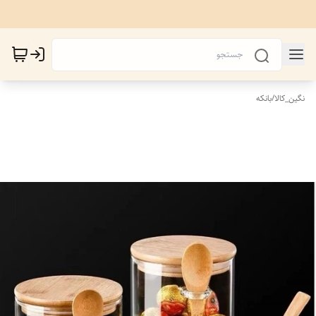
نگین_کالا
/
بانکه