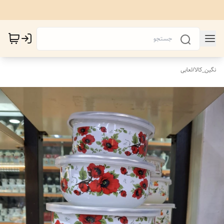
نگین_کالا
/
لعابی