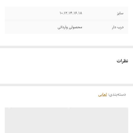
سایز
10.12.14.16.18
درب دار
محصولی وارداتی
نظرات
دسته‌بندی
:
لعابی