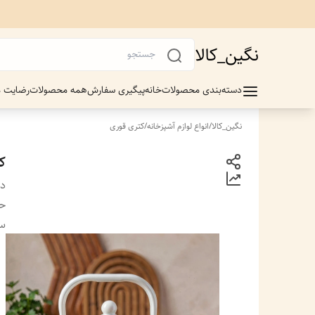
نگین_کالا
دسته‌بندی محصولات
خانه
پیگیری سفارش
همه محصولات
رضایت م
نگین_کالا
/
انواع لوازم آشپزخانه
/
کتری قوری
کت
دس
ح
سا