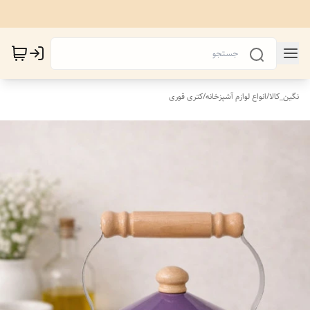
نگین_کالا
/
انواع لوازم آشپزخانه
/
کتری قوری