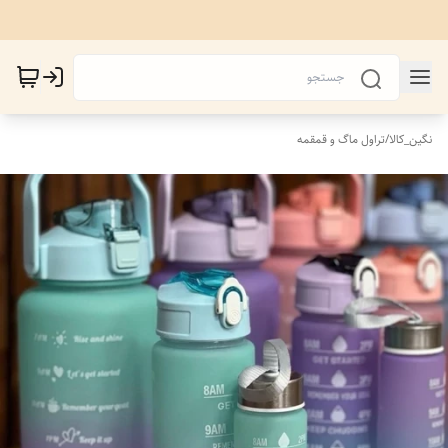
نگین_کالا
/
تراول ماگ و قمقمه