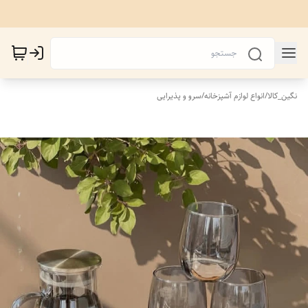
نگین_کالا
/
انواع لوازم آشپزخانه
/
سرو و پذیرایی