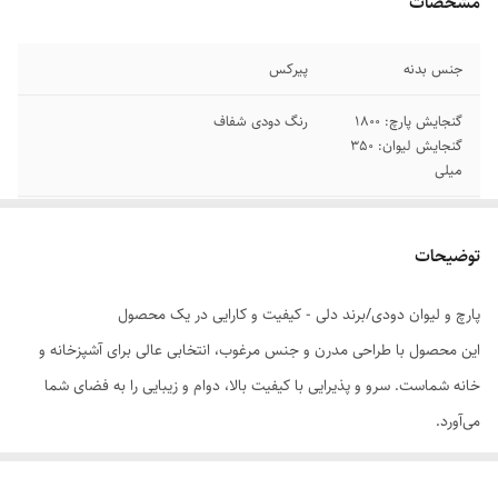
مشخصات
جنس بدنه
پیرکس
گنجایش پارچ: 1800
رنگ دودی شفاف
گنجایش لیوان: 350
میلی
توضیحات کلی
ترکیبی از زیبایی _کیفیت وکاربرد است. علاوه بر
ظاهر لوکس و مدرن. جلوه ایی خاص به میز
توضیحات
پذیرایی شما می بخشد
پارچ و لیوان دودی/برند دلی - کیفیت و کارایی در یک محصول
این محصول با طراحی مدرن و جنس مرغوب، انتخابی عالی برای آشپزخانه و
خانه شماست. سرو و پذیرایی با کیفیت بالا، دوام و زیبایی را به فضای شما
می‌آورد.
طراحی مدرن و کاربردی
جنس مرغوب و بادوام